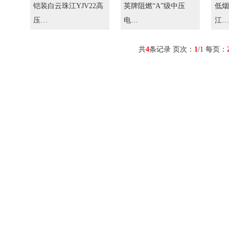
铠装白云珠江YJV22高
英牌阻燃“A”级中压
低烟
压…
电…
江…
共
4
条记录 页次：
1
/1 每页：