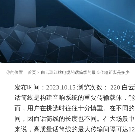
你的位置：
首页
>
白云珠江牌电缆的话筒线的最长传输距离是多少
发布时间：
2023.10.15
浏览次数：
220
白云
话筒线是构建音响系统的重要传输载体，能
而，用户在挑选时往往十分慎重。在不同的
同，因而话筒线的长度也不同。在大场景中
来说，高质量话筒线的最大传输间隔可达12